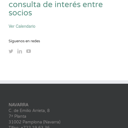
consulta de interés entre
socios
Ver Calendario
Síguenos en redes
NAVARRA
C. de Emilio Arrieta, 8
7ª Planta
31002 Pamplona (Navarra)
Tlfno: +722 19 63 36