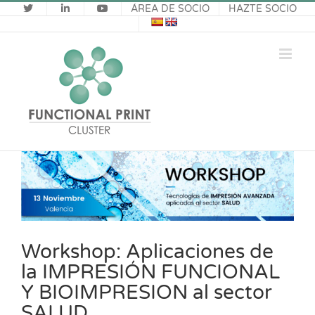
Saltar
ÁREA DE SOCIO
HAZTE SOCIO
al
contenido
Ver
imagen
más
grande
Workshop: Aplicaciones de
la IMPRESIÓN FUNCIONAL
Y BIOIMPRESION al sector
SALUD