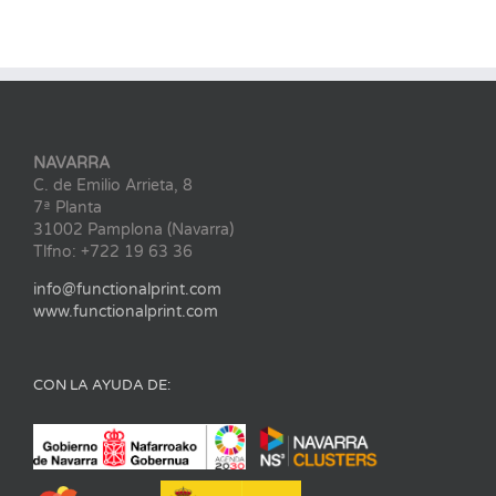
NAVARRA
C. de Emilio Arrieta, 8
7ª Planta
31002 Pamplona (Navarra)
Tlfno: +722 19 63 36
info@functionalprint.com
www.functionalprint.com
CON LA AYUDA DE: