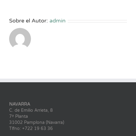
Sobre el Autor:
admin
NAVARRA
C. de Emilio Arrieta, 8
7ª Planta
31002 Pamplona (Navarra)
Tlfno: +722 19 63 36